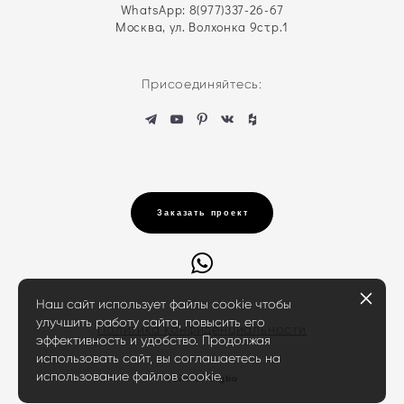
WhatsApp: 8(977)337-26-67
Москва, ул. Волхонка 9стр.1
Присоединяйтесь:
Заказать проект
Наш сайт использует файлы cookie чтобы
улучшить работу сайта, повысить его
Политика конфиденциальности
эффективность и удобство. Продолжая
использовать сайт, вы соглашаетесь на
использование файлов cookie.
сайт от vigbo