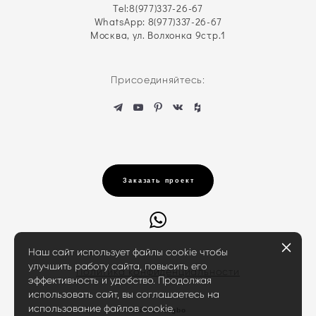
Tel:
8(977)337-26-67
WhatsApp: 8(977)337-26-67
Москва, ул. Волхонка 9стр.1
Присоединяйтесь:
Заказать проект
Наш сайт использует файлы cookie чтобы
улучшить работу сайта, повысить его
Политика конфиденциальности
эффективность и удобство. Продолжая
использовать сайт, вы соглашаетесь на
использование файлов cookie.
сайт от vigbo